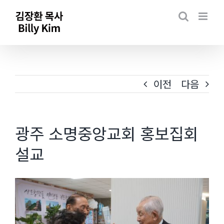
Skip
to
content
이전
다음
광주 소명중앙교회 홍보집회
설교