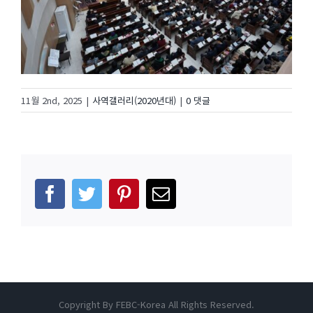
11월 2nd, 2025
|
사역갤러리(2020년대)
|
0 댓글
facebook
twitter
pinterest
이
메
일
Copyright By FEBC-Korea All Rights Reserved.