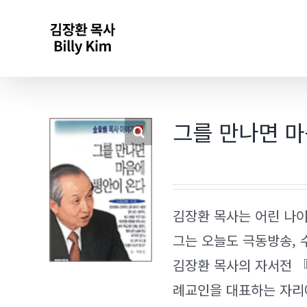
Skip
to
content
그를 만나면 마
김장환 목사는 어린 나이
그는 오늘도 극동방송,
김장환 목사의 자서전 
례교인을 대표하는 자리