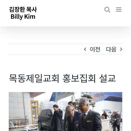
Skip
to
content
이전
다음
목동제일교회 홍보집회 설교