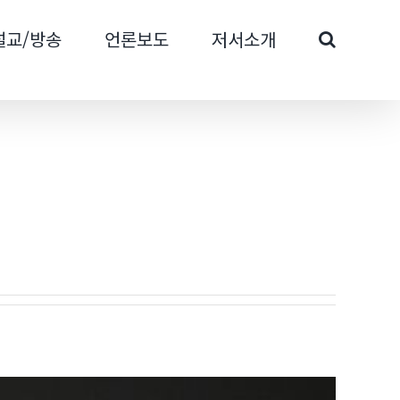
설교/방송
언론보도
저서소개