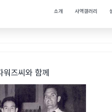
색
소개
사역갤러리
...
 파워즈씨와 함께