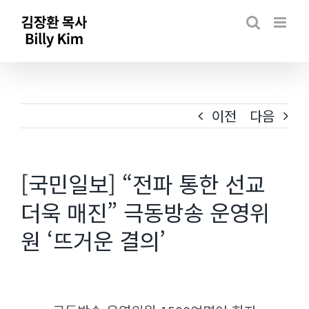
Skip
to
content
이전
다음
[국민일보] “전파 통한 선교
더욱 매진” 극동방송 운영위
원 ‘뜨거운 결의’