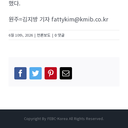
했다.
원주=김지방 기자 fattykim@kmib.co.kr
6월 10th, 2026
|
언론보도
|
0 댓글
facebook
twitter
pinterest
이
메
일
Copyright By FEBC-Korea All Rights Reserved.