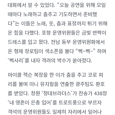
대회에서 알 수 있었다. “오늘 공연을 위해 모일
때마다 노래하고 춤추고 기도하면서 준비했
다”는 이들은 노래, 옷, 춤과 표정까지 튀기 위해
온 힘을 다했다. 포항 운영위원들은 금빛 반짝이
드레스를 입고 왔다. 전남 동부 운영위원회에서
온 형제 장로팀이 색소폰을 불다 “삑~삑~” 하며
‘삑사리’를 내자 격려의 박수가 쏟아졌다.
마이클 잭슨 복장을 한 이가 춤을 추고 코로 피
리를 불며 미니 뮤지컬을 연출한 광주팀도 환호
를 받았다. 창원 ‘청대브라더스’가 찬송가 438장
‘내 영혼이 은총 입어’를 트로트풍으로 부르자
객석의 운영위원들도 일제히 자리에서 일어나